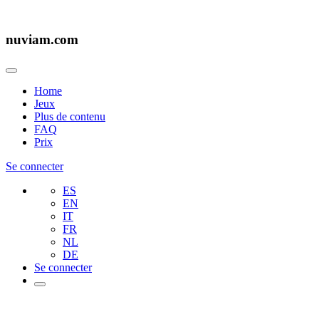
nuviam.com
Home
Jeux
Plus de contenu
FAQ
Prix
Se connecter
ES
EN
IT
FR
NL
DE
Se connecter